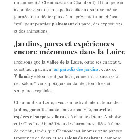
(notamment à Chenonceau ou Chambord). Il faut penser
à coupler deux ou trois petits châteaux sur une même
journée, ou à dédier plus d’un après-midi à un château
profiter pleinement du parc
“roi” pour
, des expositions
et des animations.
Jardins, parcs et expériences
encore méconnues dans la Loire
la vallée de la Loire
Précisons que
, outre ses châteaux,
paradis des jardins
constitue également
un
: ceux de
Villandry
éblouissent par leur géométrie, la succession
de “salons” verts, potagers en damier, fontaines et
sculptures végétales.
Chaumont-sur-Loire, avec son festival international des
nouvelles
jardins, garantit chaque année créativité,
espèces et surprises florales
à chaque détour. Amboise
et le Clos Lucé bénéficient de charmantes allées à flanc
de coteau, tandis que Chenonceau impressionne par ses
salons de rosiers
tapisseries de fleurs et ses
; Chambord