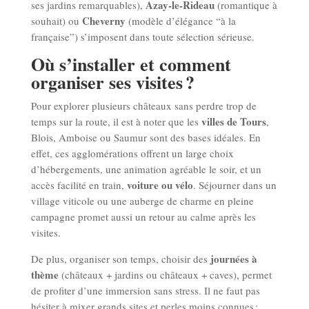
Azay-le-Rideau
ses jardins remarquables),
(romantique à
Cheverny
souhait) ou
(modèle d’élégance “à la
française”) s’imposent dans toute sélection sérieuse.
Où s’installer et comment
organiser ses visites ?
Pour explorer plusieurs châteaux sans perdre trop de
villes de Tours
temps sur la route, il est à noter que les
,
Blois, Amboise ou Saumur sont des bases idéales. En
effet, ces agglomérations offrent un large choix
d’hébergements, une animation agréable le soir, et un
voiture ou vélo
accès facilité en train,
. Séjourner dans un
village viticole ou une auberge de charme en pleine
campagne promet aussi un retour au calme après les
visites.
journées à
De plus, organiser son temps, choisir des
thème
(châteaux + jardins ou châteaux + caves), permet
de profiter d’une immersion sans stress. Il ne faut pas
hésiter à mixer grands sites et perles moins connues :