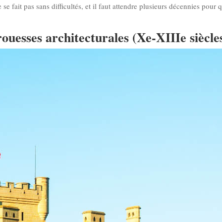
se fait pas sans difficultés, et il faut attendre plusieurs décennies pour 
rouesses architecturales (Xe-XIIIe siècle