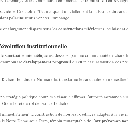
le mont Dol
 entre l’archange et le démon aurait commencé sur
en Bretagn
sacrée le 16 octobre 709, marquant officiellement la naissance du sanctu
iers pèlerins
venus vénérer l’archange.
constructions ultérieures
ive ont largement disparu sous les
, ne laissant
évolution institutionnelle
le sanctuaire michaélique
,
est desservi par une communauté de chanoine
développement progressif
 néanmoins le
du culte et l’installation des pr
e Richard Ier, duc de Normandie, transforme le sanctuaire en monastère
 une stratégie politique complexe visant à affirmer l’autorité normande su
tton Ier et du roi de France Lothaire.​
 immédiatement la construction de nouveaux édifices adaptés à la vie m
l’art préroman n
apelle Notre-Dame-sous-Terre, témoin remarquable de