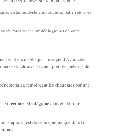
e avant de s’achever sur le mont Tombe.
aire. Cette modeste construction, bâtie selon les
 que de rares traces archéologiques de cette
s séculiers établie par l’évêque d’Avranches.
emières structures d’accueil pour les pèlerins de
 bénédictin en remplaçant les chanoines par une
territoire stratégique
r ce
et à obtenir une
onastique. C’est de cette époque que date la
ormand
.