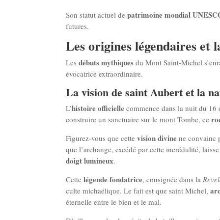
patrimoine mondial UNESC
Son statut actuel de
futures.
Les origines légendaires et 
débuts mythiques
Les
du Mont Saint-Michel s’enrac
évocatrice extraordinaire.
La vision de saint Aubert et la 
histoire officielle
L’
commence dans la nuit du 16 oc
ro
construire un sanctuaire sur le mont Tombe, ce
vision divine
Figurez-vous que cette
ne convainc pa
que l’archange, excédé par cette incrédulité, laiss
doigt lumineux
.
légende fondatrice
Cette
, consignée dans la
Revel
ar
culte michaélique. Le fait est que saint Michel,
éternelle entre le bien et le mal.