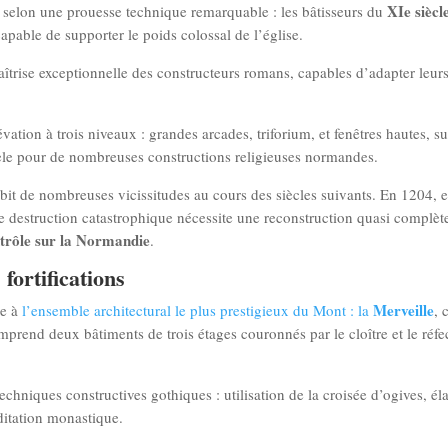
XIe siècl
her selon une prouesse technique remarquable : les bâtisseurs du
apable de supporter le poids colossal de l’église.
îtrise exceptionnelle des constructeurs romans, capables d’adapter leur
vation à trois niveaux : grandes arcades, triforium, et fenêtres hautes, 
èle pour de nombreuses constructions religieuses normandes.​
subit de nombreuses vicissitudes au cours des siècles suivants. En 1204, el
te destruction catastrophique nécessite une reconstruction quasi complèt
ntrôle sur la Normandie
.
fortifications
Merveille
ce à
l’ensemble architectural le plus prestigieux du Mont : la
, 
rend deux bâtiments de trois étages couronnés par le cloître et le réfec
techniques constructives gothiques : utilisation de la croisée d’ogives, 
ditation monastique.