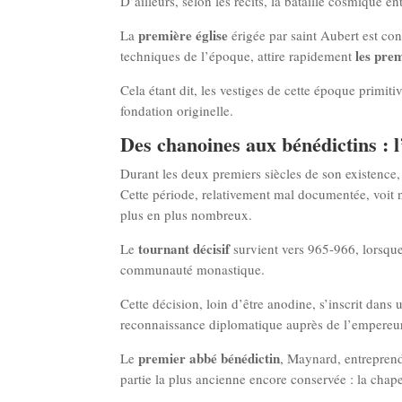
D’ailleurs, selon les récits, la bataille cosmique
première église
La
érigée par saint Aubert est con
les prem
techniques de l’époque, attire rapidement
Cela étant dit, les vestiges de cette époque primit
fondation originelle.
Des chanoines aux bénédictins : l’
Durant les deux premiers siècles de son existence
Cette période, relativement mal documentée, voit
plus en plus nombreux.
tournant décisif
Le
survient vers 965-966, lorsqu
communauté monastique.
Cette décision, loin d’être anodine, s’inscrit dans
reconnaissance diplomatique auprès de l’empereur O
premier abbé bénédictin
Le
, Maynard, entreprend
partie la plus ancienne encore conservée : la ch