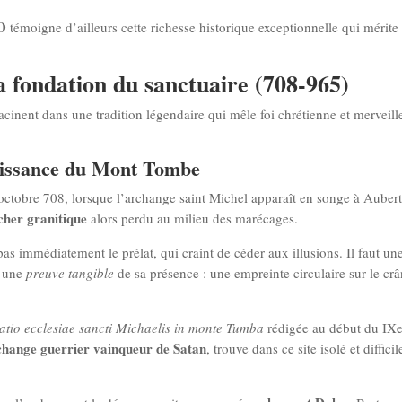
O
témoigne d’ailleurs cette richesse historique exceptionnelle qui mérite
la fondation du sanctuaire (708-965)
inent dans une tradition légendaire qui mêle foi chrétienne et merveill
naissance du Mont Tombe
tobre 708, lorsque l’archange saint Michel apparaît en songe à Aubert
cher granitique
alors perdu au milieu des marécages.
s immédiatement le prélat, qui craint de céder aux illusions. Il faut u
e une
preuve tangible
de sa présence : une empreinte circulaire sur le cr
atio ecclesiae sancti Michaelis in monte Tumba
rédigée au début du IXe s
change guerrier vainqueur de Satan
, trouve dans ce site isolé et diffic